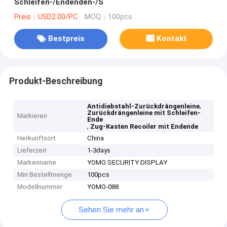
Schleifen-/Endenden-/S
Preis：USD2.00/PC
MOQ：100pcs
Bestpreis
Kontakt
Produkt-Beschreibung
,
Antidiebstahl-Zurückdrängenleine
Zurückdrängenleine mit Schleifen-
Markieren
Ende
,
Zug-Kasten Recoiler mit Endende
Herkunftsort
China
Lieferzeit
1-3days
Markenname
YOMO SECURITY DISPLAY
Min Bestellmenge
100pcs
Modellnummer
YOMO-088
Sehen Sie mehr an