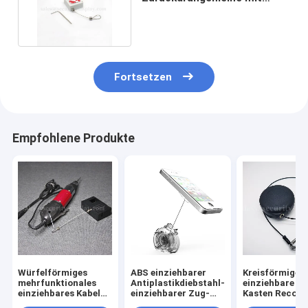
Loch des
Schleifen-/Endenden-/S
Fortsetzen
Empfohlene Produkte
Würfelförmiges
ABS einziehbarer
Kreisförmige s
mehrfunktionales
Antiplastikdiebstahl-
einziehbare Z
einziehbares Kabel
einziehbarer Zug-
Kasten Recoile
mit Adjustalbe-
Kasten mit 90cm
Leine für Ware