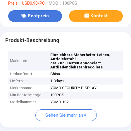
Preis：USD0.90/PC
MOQ：100PCS
Bestpreis
Kontakt
Produkt-Beschreibung
,
Einziehbare Sicherheits-Leinen
,
Antidiebstahl
Markieren
,
der Zug-Kasten annonciert
Antiladendiebstahlrecoilers
Herkunftsort
China
Lieferzeit
1-3days
Markenname
YOMO SECURITY DISPLAY
Min Bestellmenge
100PCS
Modellnummer
YOMO-102
Sehen Sie mehr an