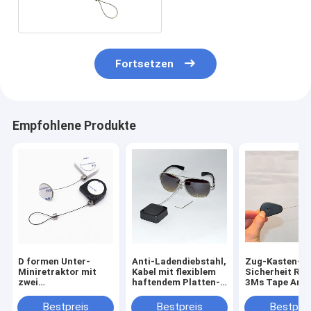
Fortsetzen
Empfohlene Produkte
D formen Unter-
Anti-Ladendiebstahl,
Zug-Kasten-
Miniretraktor mit
Kabel mit flexiblem
Sicherheit Rec
zwei
haftendem Platten-
3Ms Tape Anti
Klemmschrauben-
Ende zurückziehend
mit
Krägen
Nylonabdecku
Bestpreis
Bestpreis
Bestprei