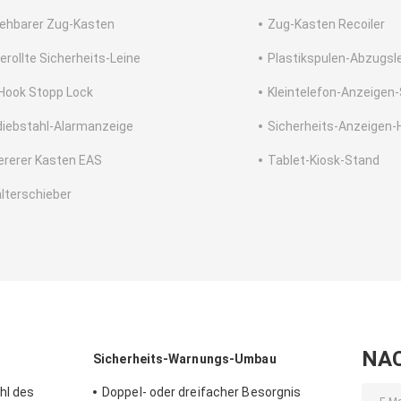
iehbarer Zug-Kasten
Zug-Kasten Recoiler
erollte Sicherheits-Leine
Plastikspulen-Abzugsl
Hook Stopp Lock
Kleintelefon-Anzeigen-
diebstahl-Alarmanzeige
Sicherheits-Anzeigen-
ererer Kasten EAS
Tablet-Kiosk-Stand
lterschieber
NA
Sicherheits-Warnungs-Umbau
hl des
Doppel- oder dreifacher Besorgnis