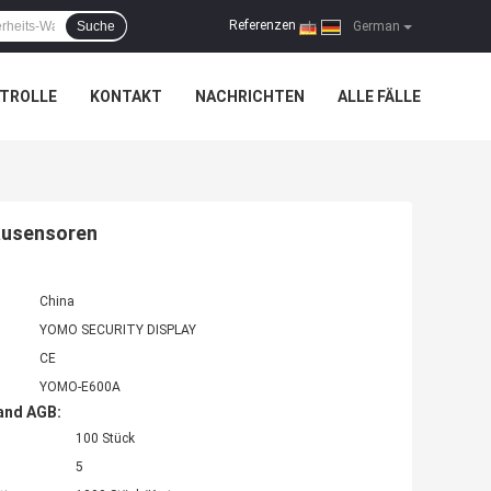
Referenzen
Suche
|
German
TROLLE
KONTAKT
NACHRICHTEN
ALLE FÄLLE
Mausensoren
China
YOMO SECURITY DISPLAY
CE
YOMO-E600A
and AGB:
100 Stück
5