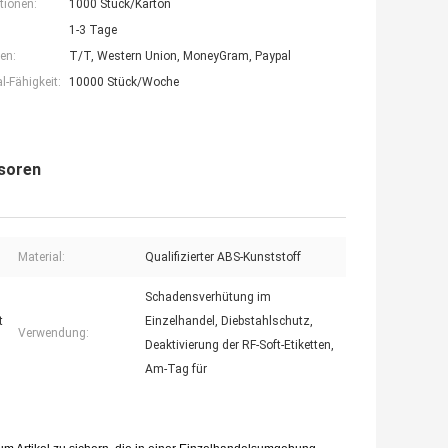
tionen:
1000 Stück/Karton
1-3 Tage
en:
T/T, Western Union, MoneyGram, Paypal
-Fähigkeit:
10000 Stück/Woche
nsoren
Material:
Qualifizierter ABS-Kunststoff
Schadensverhütung im
t
Einzelhandel, Diebstahlschutz,
Verwendung:
Deaktivierung der RF-Soft-Etiketten,
Am-Tag für