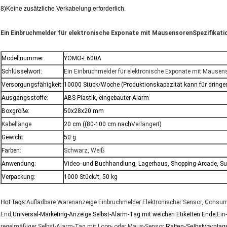
8)Keine zusätzliche Verkabelung erforderlich.
Ein Einbruchmelder für elektronische Exponate mit Mausensoren
Spezifikati
Modellnummer:
YOMO-E600A
Schlüsselwort:
Ein Einbruchmelder für elektronische Exponate mit Mausen
Versorgungsfähigkeit:
10000 Stück/Woche (Produktionskapazität kann für dringe
Ausgangsstoffe:
ABS-Plastik, eingebauter Alarm
Boxgröße:
50x28x20 mm
Kabellänge
20 cm ((80-100 cm nach
Verlängert
)
Gewicht
50 g
Farben:
Schwarz, Weiß
Anwendung:
Video- und Buchhandlung, Lagerhaus, Shopping-Arcade, S
Verpackung:
1000 Stück/t, 50 kg
Hot Tags:
Aufladbare Warenanzeige Einbruchmelder Elektronischer Sensor, Consumer
End,
Universal-Marketing-Anzeige Selbst-Alarm-Tag mit weichen Etiketten Ende,
Ein
regelmäßiger Selbst-Alarm-Tag mit Loop- oder Maus-Sensor
,
Ratten-Selbstwarntags