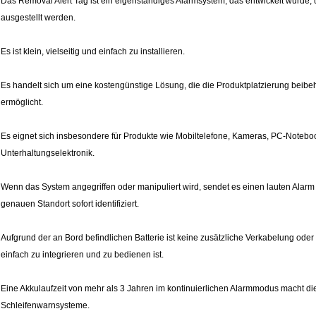
Das Removal Alert Tag ist ein eigenständiges Alarmsystem, das entwickelt wurde, 
ausgestellt werden.
Es ist klein, vielseitig und einfach zu installieren.
Es handelt sich um eine kostengünstige Lösung, die die Produktplatzierung beibe
ermöglicht.
Es eignet sich insbesondere für Produkte wie Mobiltelefone, Kameras, PC-Notebo
Unterhaltungselektronik.
Wenn das System angegriffen oder manipuliert wird, sendet es einen lauten Alarm
genauen Standort sofort identifiziert.
Aufgrund der an Bord befindlichen Batterie ist keine zusätzliche Verkabelung oder 
einfach zu integrieren und zu bedienen ist.
Eine Akkulaufzeit von mehr als 3 Jahren im kontinuierlichen Alarmmodus macht die
Schleifenwarnsysteme.