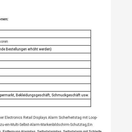
onen
:
soren
nde Bestellungen erhöht werden)
upermarkt, Bekleidungsgeschäft, Schmuckgeschäft usw.
 Electronics Retail Displays Alarm Sicherheitstag mit Loop-
-zu-ein-Multi-Selbst-Alarm-Markenbildschirm-Schutztag,Ein
, Entfernung Alarmtag, Selbstalarmtag, Selbstalarm mit Schleife