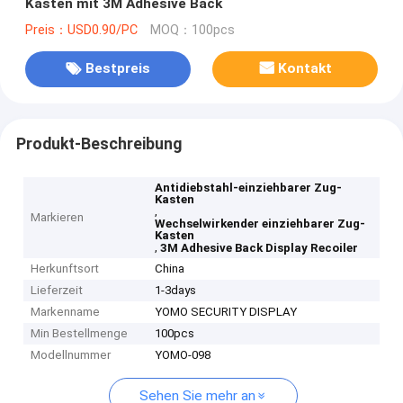
Kasten mit 3M Adhesive Back
Preis：USD0.90/PC
MOQ：100pcs
Bestpreis
Kontakt
Produkt-Beschreibung
Antidiebstahl-einziehbarer Zug-
Kasten
,
Markieren
Wechselwirkender einziehbarer Zug-
Kasten
,
3M Adhesive Back Display Recoiler
Herkunftsort
China
Lieferzeit
1-3days
Markenname
YOMO SECURITY DISPLAY
Min Bestellmenge
100pcs
Modellnummer
YOMO-098
Sehen Sie mehr an