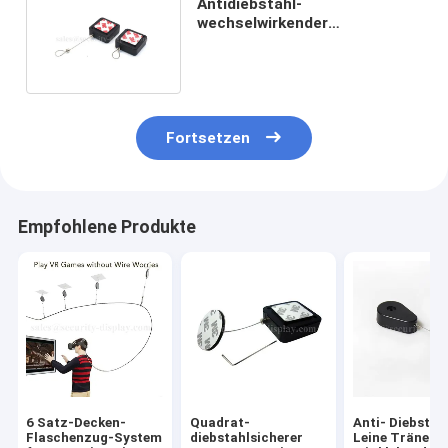
Antidiebstahl-
wechselwirkender
einziehbarer Zug-Kasten mit
3M Adhesive Back
Fortsetzen
Empfohlene Produkte
6 Satz-Decken-
Quadrat-
Anti- Diebstah
Flaschenzug-System
diebstahlsicherer
Leine Träne Pu