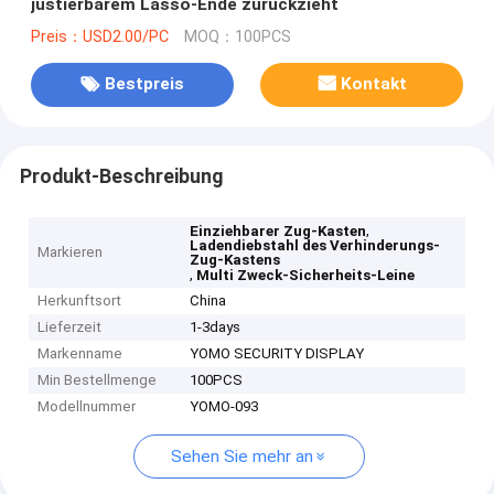
justierbarem Lasso-Ende zurückzieht
Preis：USD2.00/PC
MOQ：100PCS
Bestpreis
Kontakt
Produkt-Beschreibung
,
Einziehbarer Zug-Kasten
Ladendiebstahl des Verhinderungs-
Markieren
Zug-Kastens
,
Multi Zweck-Sicherheits-Leine
Herkunftsort
China
Lieferzeit
1-3days
Markenname
YOMO SECURITY DISPLAY
Min Bestellmenge
100PCS
Modellnummer
YOMO-093
Sehen Sie mehr an