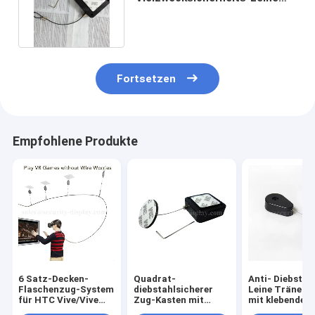
mit justierbarem Lasso-Ende
zurückzieht
Fortsetzen
Empfohlene Produkte
6 Satz-Decken-
Quadrat-
Anti- Diebstah
Flaschenzug-System
diebstahlsicherer
Leine Träne Pu
für HTC Vive/Vive
Zug-Kasten mit
mit klebendem
Pro-VR
rundem schleimigem
Metallplatten-