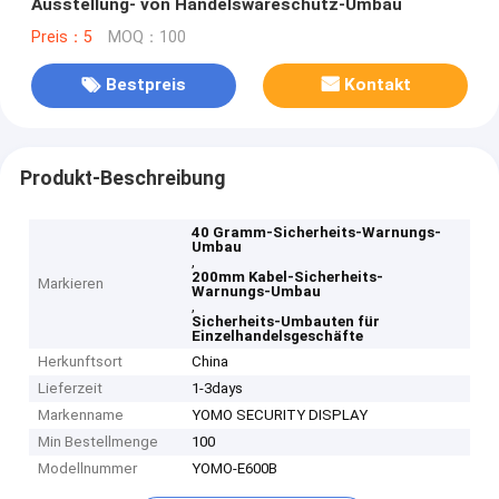
Ausstellung- von Handelswareschutz-Umbau
Preis：5
MOQ：100
Bestpreis
Kontakt
Produkt-Beschreibung
40 Gramm-Sicherheits-Warnungs-
Umbau
,
200mm Kabel-Sicherheits-
Markieren
Warnungs-Umbau
,
Sicherheits-Umbauten für
Einzelhandelsgeschäfte
Herkunftsort
China
Lieferzeit
1-3days
Markenname
YOMO SECURITY DISPLAY
Min Bestellmenge
100
Modellnummer
YOMO-E600B