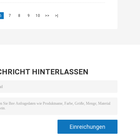
6
7
8
9
10
>>
>|
CHRICHT HINTERLASSEN