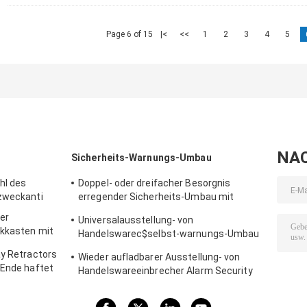
Page 6 of 15
|<
<<
1
2
3
4
5
NA
Sicherheits-Warnungs-Umbau
hl des
Doppel- oder dreifacher Besorgnis
lzweckanti
erregender Sicherheits-Umbau mit
langer oder kurzer Abzugsleine
er
Universalausstellung- von
ikkasten mit
Handelswarec$selbst-warnungs-Umbau
mit Software-Etikett Ende
ay Retractors
Wieder aufladbarer Ausstellung- von
-Ende haftet
Handelswareeinbrecher Alarm Security
Tags