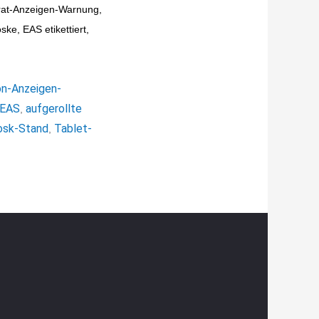
at-Anzeigen-Warnung,
ke, EAS etikettiert,
on-Anzeigen-
 EAS
aufgerollte
,
osk-Stand
Tablet-
,