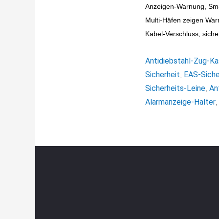
Anzeigen-Warnung, Sm
Multi-Häfen zeigen Warn
Kabel-Verschluss, siche
Antidiebstahl-Zug-K
Sicherheit
EAS-Siche
,
Sicherheits-Leine
An
,
Alarmanzeige-Halter