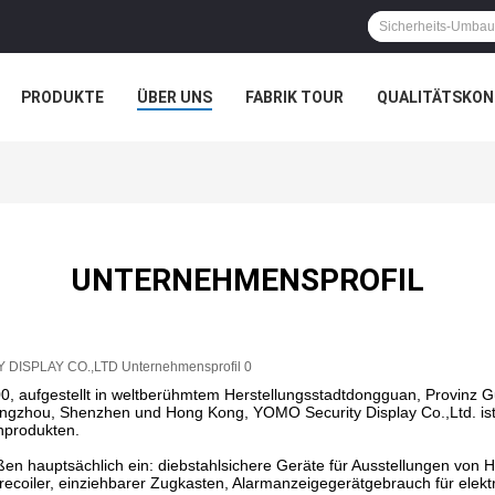
PRODUKTE
ÜBER UNS
FABRIK TOUR
QUALITÄTSKON
UNTERNEHMENSPROFIL
00, aufgestellt in weltberühmtem Herstellungsstadtdongguan, Provinz
ngzhou, Shenzhen und Hong Kong, YOMO Security Display Co.,Ltd. ist 
nprodukten.
en hauptsächlich ein: diebstahlsichere Geräte für Ausstellungen von 
recoiler, einziehbarer Zugkasten, Alarmanzeigegerätgebrauch für elekt