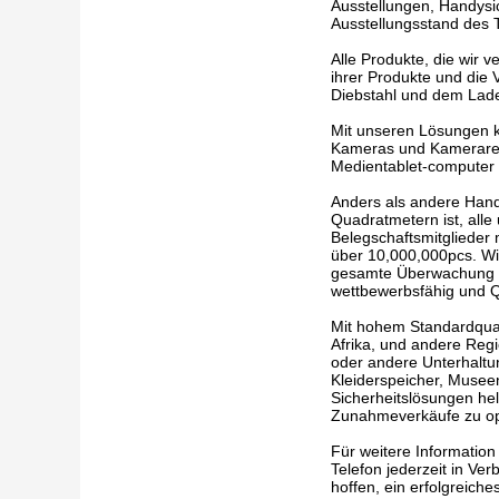
Ausstellungen, Handysic
Ausstellungsstand des 
Alle Produkte, die wir 
ihrer Produkte und die
Diebstahl und dem Lade
Mit unseren Lösungen k
Kameras und Kamerarec
Medientablet-computer e
Anders als andere Hande
Quadratmetern ist, all
Belegschaftsmitglieder
über 10,000,000pcs. Wi
gesamte Überwachung de
wettbewerbsfähig und Qua
Mit hohem Standardqual
Afrika, und andere Reg
oder andere Unterhaltu
Kleiderspeicher, Museen,
Sicherheitslösungen he
Zunahmeverkäufe zu opti
Für weitere Information
Telefon jederzeit in Ve
hoffen, ein erfolgreic