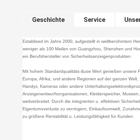
Geschichte
Service
Unse
Establised im Jahre 2000, aufgestellt in weltberühmtem H
weniger als 100 Meilen von Guangzhou, Shenzhen und Hong
ein Berufshersteller von Sicherheitsanzeigenprodukten.
Mit hohem Standardqualitäts-&use Wert genießen unsere P
Europa, Afrika, und andere Regionen auf der ganzen Welt, 
Handys, Kameras oder andere Unterhaltungselektronikprod
Anzeigenentwurfsorganisationen, Kleiderspeicher, Museen, 
weitverbreitet. Durch die integrierten u. effektiven Sicher
Eigentumsverluste zu verringern, Einkaufsumwelt, Zunahme
zu größere Rentabilität u. Leistungsfähigkeit für Kunden.