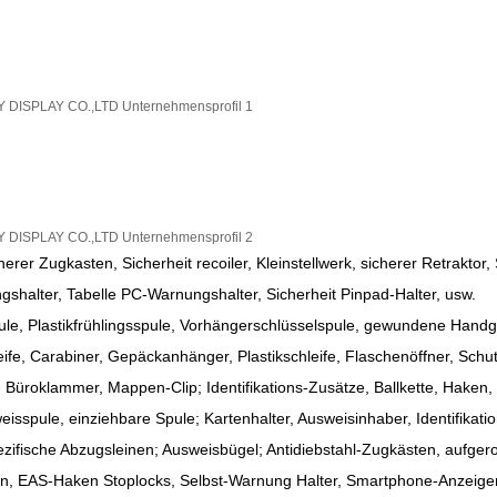
cherer Zugkasten, Sicherheit recoiler, Kleinstellwerk, sicherer Retraktor, 
halter, Tabelle PC-Warnungshalter, Sicherheit Pinpad-Halter, usw.
le, Plastikfrühlingsspule, Vorhängerschlüsselspule, gewundene Hand
fe, Carabiner, Gepäckanhänger, Plastikschleife, Flaschenöffner, Schutzb
p, Büroklammer, Mappen-Clip; Identifikations-Zusätze, Ballkette, Haken
eisspule, einziehbare Spule; Kartenhalter, Ausweisinhaber, Identifikatio
zifische Abzugsleinen; Ausweisbügel; Antidiebstahl-Zugkästen, aufgero
n, EAS-Haken Stoplocks, Selbst-Warnung Halter, Smartphone-Anzeige