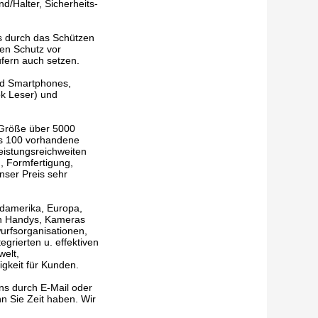
d/Halter, Sicherheits-
rs durch das Schützen
en Schutz vor
fern auch setzen.
nd Smartphones,
k Leser) und
e Größe über 5000
ls 100 vorhandene
eistungsreichweiten
, Formfertigung,
nser Preis sehr
rdamerika, Europa,
von Handys, Kameras
urfsorganisationen,
egrierten u. effektiven
welt,
igkeit für Kunden.
uns durch E-Mail oder
n Sie Zeit haben. Wir