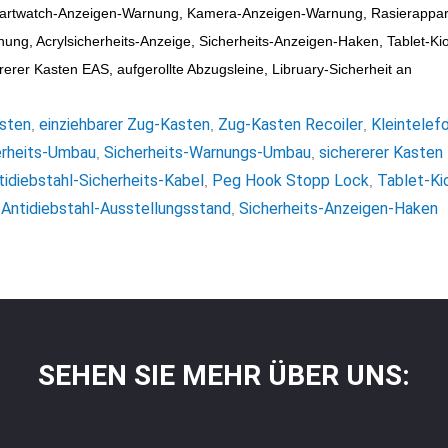
artwatch-Anzeigen-Warnung, Kamera-Anzeigen-Warnung, Rasierappar
ung, Acrylsicherheits-Anzeige, Sicherheits-Anzeigen-Haken, Tablet-Kios
rerer Kasten EAS, aufgerollte Abzugsleine, Libruary-Sicherheit an
asten
einziehbarer Zug-Kasten
Zug-Kasten Recoiler
Kleintelef
,
,
,
rheits-Umbau
Sicherheits-Warnungs-Umbau
sichererer Kasten
,
,
tidiebstahl-Sicherheits-Kabel
Peg Hook Stopp Lock
Tablet-Ki
,
,
Antidiebstahl-Ausstellungsstand
Sicherheits-Anzeigen-Haken
,
,
SEHEN SIE MEHR ÜBER UNS: