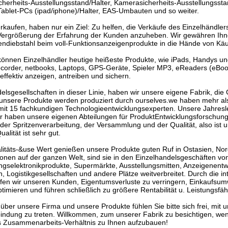
herheits-Ausstellungsstand/Halter, Kamerasicherheits-Ausstellungsstan
Tablet-PCs (ipad/iphone)/Halter, EAS-Umbauten und so weiter.
verkaufen, haben nur ein Ziel: Zu helfen, die Verkäufe des Einzelhändle
 Vergrößerung der Erfahrung der Kunden anzuheben. Wir gewähren Ihn
ndiebstahl beim voll-Funktionsanzeigenprodukte in die Hände von Käu
önnen Einzelhändler heutige heißeste Produkte, wie iPads, Handys u
order, netbooks, Laptops, GPS-Geräte, Spieler MP3, eReaders (eBoo
ffektiv anzeigen, antreiben und sichern.
lsgesellschaften in dieser Linie, haben wir unsere eigene Fabrik, di
e unsere Produkte werden produziert durch ourselves.we haben mehr a
 mit 15 fachkundigen Technologieentwicklungsexperten. Unsere Jahresl
r haben unsere eigenen Abteilungen für ProduktEntwicklungsforschung
r Spritzenverarbeitung, der Versammlung und der Qualität, also ist u
lität ist sehr gut.
itäts-&use Wert genießen unsere Produkte guten Ruf in Ostasien, No
ionen auf der ganzen Welt, sind sie in den Einzelhandelsgeschäften 
ngselektronikprodukte, Supermärkte, Ausstellungsmitten, Anzeigenentw
 Logistikgesellschaften und andere Plätze weitverbreitet. Durch die int
lfen wir unseren Kunden, Eigentumsverluste zu verringern, Einkaufsum
mieren und führen schließlich zu größere Rentabilität u. Leistungsfäh
 über unsere Firma und unsere Produkte fühlen Sie bitte sich frei, mit 
rbindung zu treten. Willkommen, zum unserer Fabrik zu besichtigen, wen
hes Zusammenarbeits-Verhältnis zu Ihnen aufzubauen!