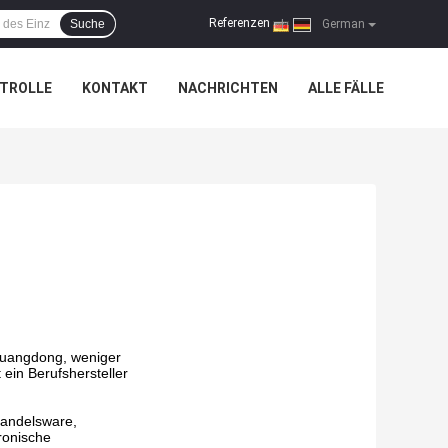
Referenzen
Suche
|
German
TROLLE
KONTAKT
NACHRICHTEN
ALLE FÄLLE
 Guangdong, weniger
ein Berufshersteller
Handelsware,
ronische